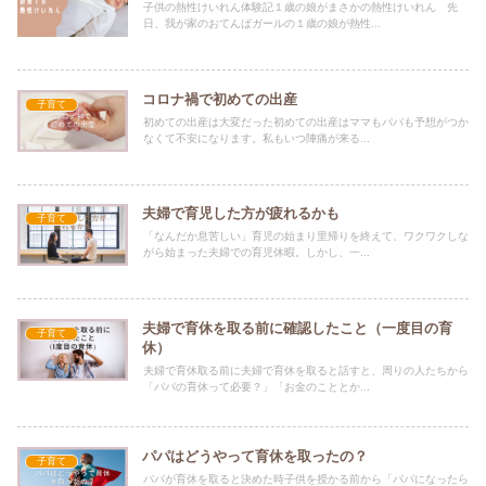
子供の熱性けいれん体験記１歳の娘がまさかの熱性けいれん 先
日、我が家のおてんばガールの１歳の娘が熱性...
コロナ禍で初めての出産
子育て
初めての出産は大変だった初めての出産はママもパパも予想がつか
なくて不安になります。私もいつ陣痛が来る...
夫婦で育児した方が疲れるかも
子育て
「なんだか息苦しい」育児の始まり里帰りを終えて、ワクワクしな
がら始まった夫婦での育児休暇。しかし、一...
夫婦で育休を取る前に確認したこと（一度目の育
子育て
休）
夫婦で育休取る前に夫婦で育休を取ると話すと、周りの人たちから
「パパの育休って必要？」「お金のこととか...
パパはどうやって育休を取ったの？
子育て
パパが育休を取ると決めた時子供を授かる前から「パパになったら