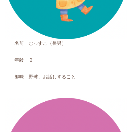
名前 むっすこ（長男）
年齢 ２
趣味 野球、お話しすること